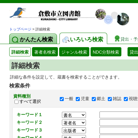
トップページ
> 詳細検索
かんたん検索
いろいろ検索
貸出・予
詳細検索
著者名検索
ジャンル検索
NDC分類検索
貸
詳細検索
詳細な条件を設定して、蔵書を検索することができます。
検索条件
資料種別
一般
児童
郷土
雑誌
視聴
すべて選択
キーワード１
キーワード２
キーワード３
キーワード４