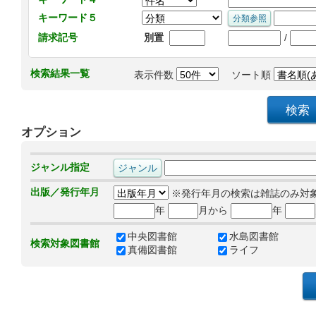
キーワード５
/
請求記号
別置
検索結果一覧
表示件数
ソート順
オプション
ジャンル指定
出版／発行年月
※発行年月の検索は雑誌のみ対
年
月から
年
中央図書館
水島図書館
検索対象図書館
真備図書館
ライフ