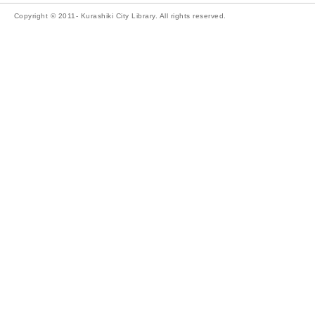
Copyright © 2011- Kurashiki City Library. All rights reserved.