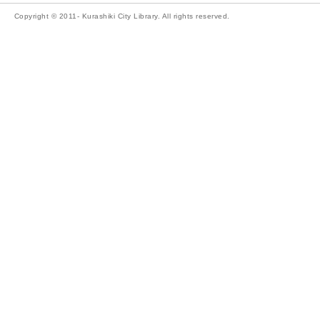
Copyright © 2011- Kurashiki City Library. All rights reserved.