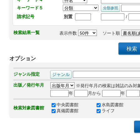
キーワード５
/
請求記号
別置
検索結果一覧
表示件数
ソート順
オプション
ジャンル指定
出版／発行年月
※発行年月の検索は雑誌のみ対
年
月から
年
中央図書館
水島図書館
検索対象図書館
真備図書館
ライフ