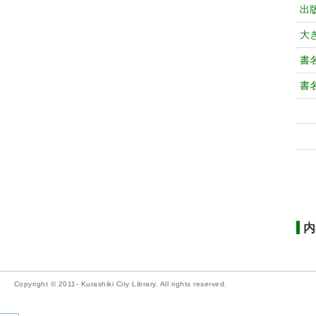
出
大
書
書
内
Copyright © 2011- Kurashiki City Library. All rights reserved.