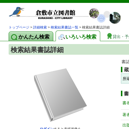
トップページ
>
詳細検索
>
検索結果書誌一覧
> 検索結果書誌詳細
かんたん検索
いろいろ検索
貸出・予
検索結果書誌詳細
書
蔵
所
書
書
著
出