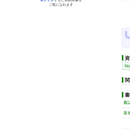
ログイン
すると表紙画像を
ご覧になれます
資
No
関
書
書
著