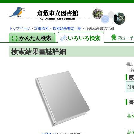
トップページ
>
詳細検索
>
検索結果書誌一覧
> 検索結果書誌詳細
かんたん検索
いろいろ検索
貸出・予
検索結果書誌詳細
書
「
蔵
所
書
書
著