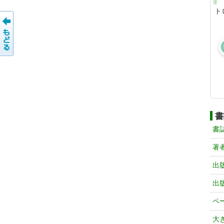
ト
書
書
著
出
出
ペ
大