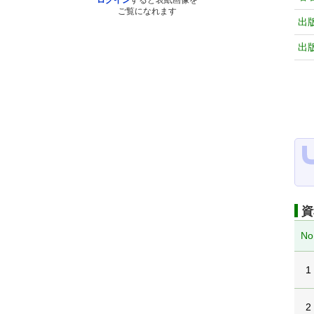
ログイン
すると表紙画像を
ご覧になれます
出
出
資
No
1
2