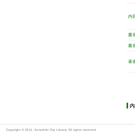
内
書
書
著
内
Copyright © 2011- Kurashiki City Library. All rights reserved.