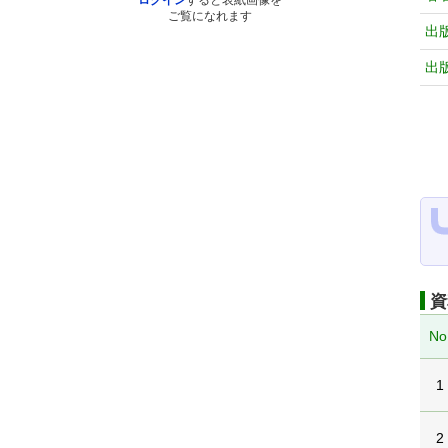
ログイン
すると表紙画像を
ご覧になれます
出
出
資
No
1
2