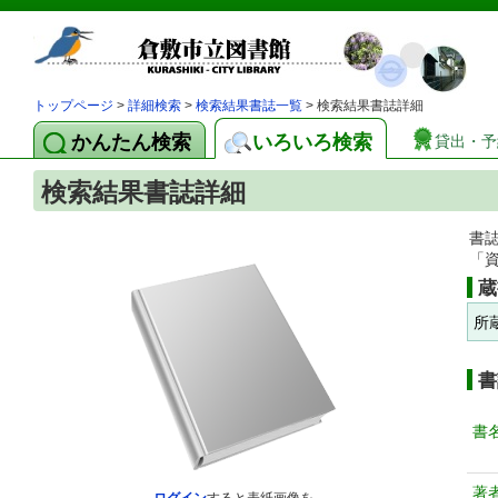
トップページ
>
詳細検索
>
検索結果書誌一覧
> 検索結果書誌詳細
かんたん検索
いろいろ検索
貸出・予
検索結果書誌詳細
書
「
蔵
所
書
書
著