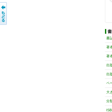
書
書
著
著
出
出
ペ
大
分
IS