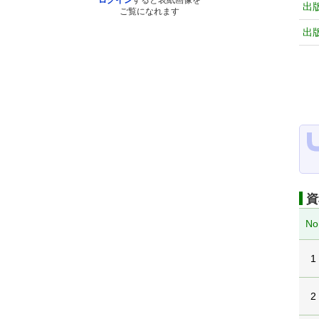
ログイン
すると表紙画像を
出
ご覧になれます
出
資
No
1
2