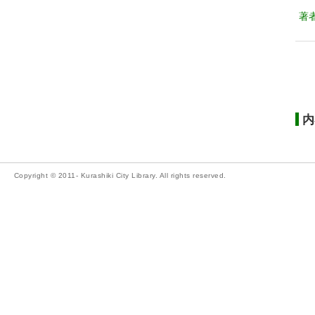
著
内
Copyright © 2011- Kurashiki City Library. All rights reserved.