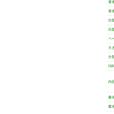
著
著
出
出
ペ
大
分
IS
内
書
書