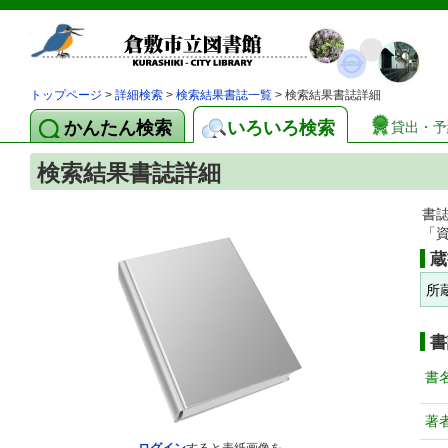
トップページ
>
詳細検索
>
検索結果書誌一覧
> 検索結果書誌詳細
かんたん検索
いろいろ検索
貸出・予
検索結果書誌詳細
書
「
蔵
所
書
書
著