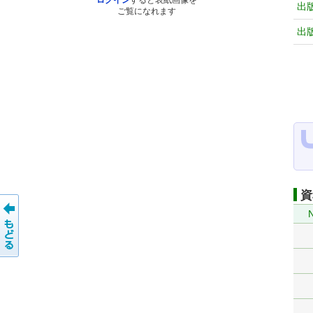
ログイン
すると表紙画像を
出
ご覧になれます
出
資
N