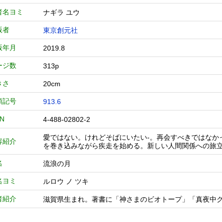
者名ヨミ
ナギラ ユウ
版者
東京創元社
版年月
2019.8
ージ数
313p
きさ
20cm
類記号
913.6
BN
4-488-02802-2
愛ではない。けれどそばにいたい-。再会すべきではなか
容紹介
を巻き込みながら疾走を始める。新しい人間関係への旅
名
流浪の月
名ヨミ
ルロウ ノ ツキ
者紹介
滋賀県生まれ。著書に「神さまのビオトープ」「真夜中