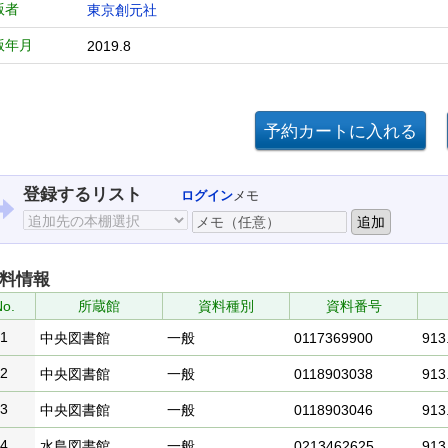
版者
東京創元社
版年月
2019.8
登録するリスト
ログイン
メモ
料情報
o.
所蔵館
資料種別
資料番号
1
中央図書館
一般
0117369900
913.
2
中央図書館
一般
0118903038
913.
3
中央図書館
一般
0118903046
913.
4
水島図書館
一般
0213462625
913.