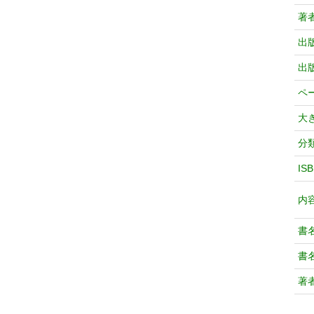
著
出
出
ペ
大
分
IS
内
書
書
著