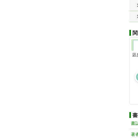
関
凪
書
書
著