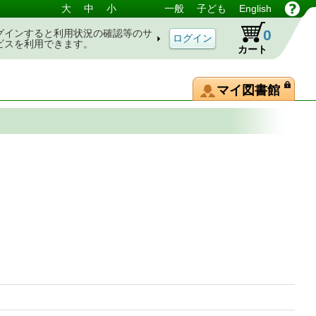
大
中
小
一般
子ども
English
0
グインすると利用状況の確認等のサ
ビスを利用できます。
カート
マイ図書館