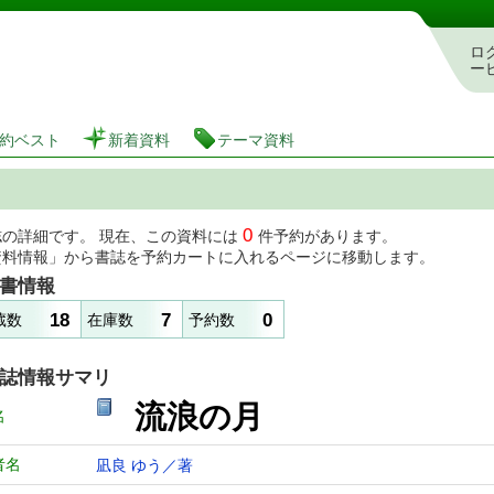
図書館 蔵書検索・予約システム
ロ
ー
約ベスト
新着資料
テーマ資料
0
誌の詳細です。 現在、この資料には
件予約があります。
資料情報」から書誌を予約カートに入れるページに移動します。
書情報
18
7
0
蔵数
在庫数
予約数
誌情報サマリ
流浪の月
名
者名
凪良 ゆう／著