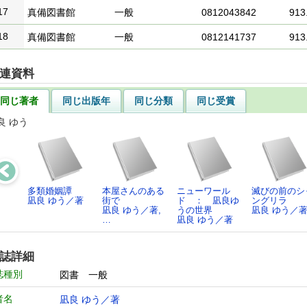
17
真備図書館
一般
0812043842
913.
18
真備図書館
一般
0812141737
913.
連資料
同じ著者
同じ出版年
同じ分類
同じ受賞
良 ゆう
多類婚姻譚
本屋さんのある
ニューワール
滅びの前のシ
凪良 ゆう／著
街で
ド ： 凪良ゆ
ングリラ
凪良 ゆう／著,
うの世界
凪良 ゆう／
…
凪良 ゆう／著
誌詳細
誌種別
図書 一般
者名
凪良 ゆう／著