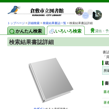
トップページ
>
詳細検索
>
検索結果書誌一覧
> 検索結果書誌詳細
かんたん検索
いろいろ検索
貸出・予
検索結果書誌詳細
書
「
蔵
所
書
書
著