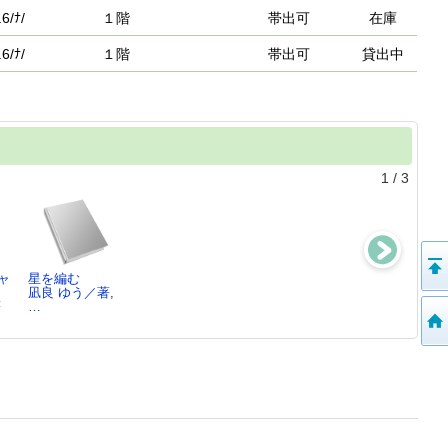
6/ﾅ/
１階
帯出可
在庫
6/ﾅ/
１階
帯出可
貸出中
1
/
3
ャ
星を編む
星を編む
汝、星のごとく
汝、星のごとく
凪良 ゆう／著,
凪良 ゆう／著
凪良 ゆう／著,
凪良 ゆう／著
著
…
…