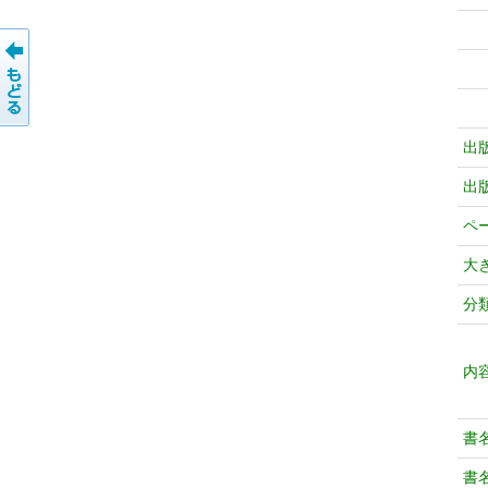
出
出
ペ
大
分
内
書
書