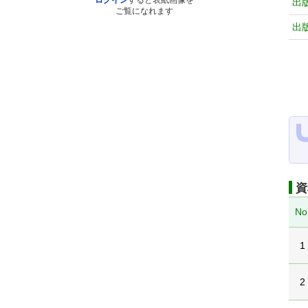
ログイン
すると表紙画像を
出
ご覧になれます
出
資
No
1
2