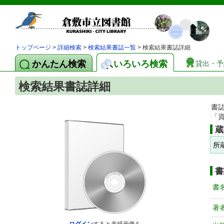
トップページ
>
詳細検索
>
検索結果書誌一覧
> 検索結果書誌詳細
かんたん検索
いろいろ検索
貸出・予
検索結果書誌詳細
書
「
蔵
所
書
書
著