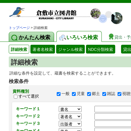
トップページ
> 詳細検索
かんたん検索
いろいろ検索
貸出・予
詳細検索
著者名検索
ジャンル検索
NDC分類検索
貸
詳細検索
詳細な条件を設定して、蔵書を検索することができます。
検索条件
資料種別
一般
児童
郷土
雑誌
視聴
すべて選択
キーワード１
キーワード２
キーワード３
キーワード４