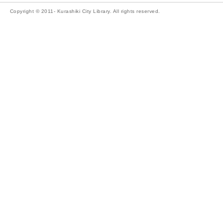
Copyright © 2011- Kurashiki City Library. All rights reserved.