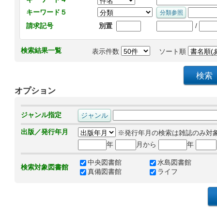
キーワード５
/
請求記号
別置
検索結果一覧
表示件数
ソート順
オプション
ジャンル指定
出版／発行年月
※発行年月の検索は雑誌のみ対
年
月から
年
中央図書館
水島図書館
検索対象図書館
真備図書館
ライフ