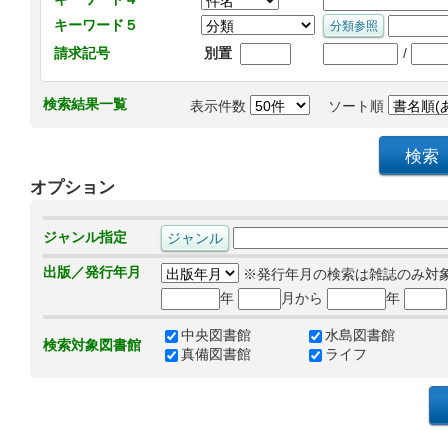
キーワード５
/
請求記号
別置
検索結果一覧
表示件数
ソート順
オプション
ジャンル指定
出版／発行年月
※発行年月の検索は雑誌のみ対
年
月から
年
中央図書館
水島図書館
検索対象図書館
真備図書館
ライフ