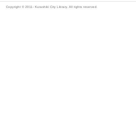
Copyright © 2011- Kurashiki City Library. All rights reserved.