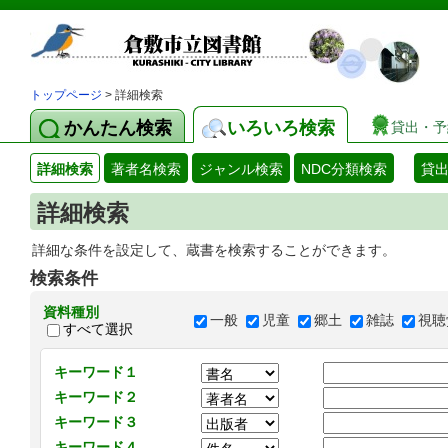
トップページ
> 詳細検索
かんたん検索
いろいろ検索
貸出・予
詳細検索
著者名検索
ジャンル検索
NDC分類検索
貸
詳細検索
詳細な条件を設定して、蔵書を検索することができます。
検索条件
資料種別
一般
児童
郷土
雑誌
視聴
すべて選択
キーワード１
キーワード２
キーワード３
キーワード４