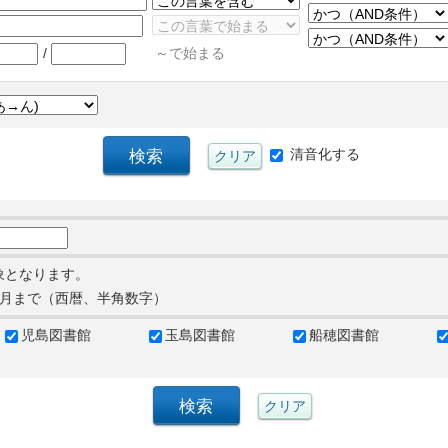
/
～で始まる
清音化する
象となります。
月まで（西暦、半角数字）
児島図書館
玉島図書館
船穂図書館