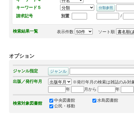
キーワード５
/
請求記号
別置
検索結果一覧
表示件数
ソート順
オプション
ジャンル指定
出版／発行年月
※発行年月の検索は雑誌のみ対
年
月から
年
中央図書館
水島図書館
検索対象図書館
公民・移動