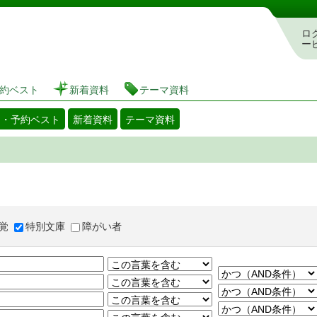
図書館 蔵書検索・予約システム
ロ
ー
約ベスト
新着資料
テーマ資料
出・予約ベスト
新着資料
テーマ資料
覚
特別文庫
障がい者