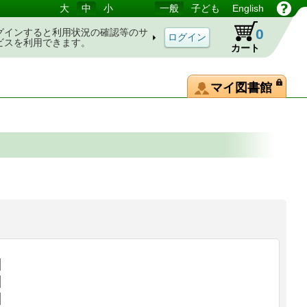
大
中
小
一般
子ども
English
0
グインすると利用状況の確認等のサ
ビスを利用できます。
カート
マイ図書館