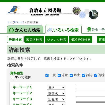
トップページ
> 詳細検索
かんたん検索
いろいろ検索
貸出・予
詳細検索
著者名検索
ジャンル検索
NDC分類検索
貸
詳細検索
詳細な条件を設定して、蔵書を検索することができます。
検索条件
資料種別
一般
児童
郷土
雑誌
視聴
すべて選択
キーワード１
キーワード２
キーワード３
キーワード４