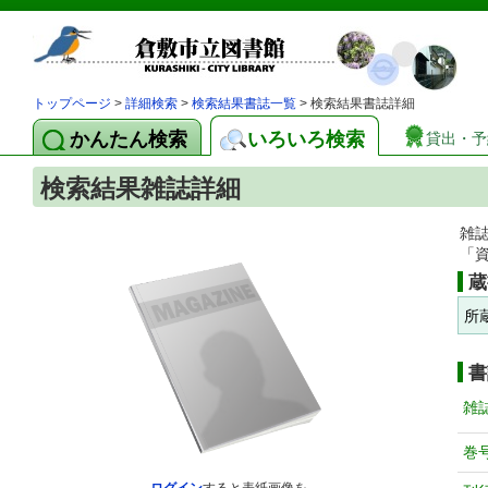
トップページ
>
詳細検索
>
検索結果書誌一覧
> 検索結果書誌詳細
かんたん検索
いろいろ検索
貸出・予
検索結果雑誌詳細
雑
「
蔵
所
書
雑
巻