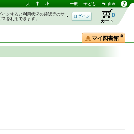
大
中
小
一般
子ども
English
0
グインすると利用状況の確認等のサ
ビスを利用できます。
カート
マイ図書館