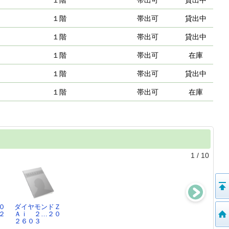
１階
帯出可
貸出中
１階
帯出可
貸出中
１階
帯出可
貸出中
１階
帯出可
在庫
１階
帯出可
貸出中
１階
帯出可
在庫
1
/
10
０
ダイヤモンドＺ
風を織る
ＬＤＫ ２０２
婦人公論 （20
２
Ａｉ ２…２０
あさの あつこ
６０３２０２６
22年…２０２６
２６０３
／…
０３
０２