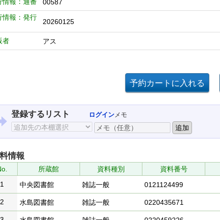
行情報：通番
00587
行情報：発行
20260125
版者
アス
登録するリスト
ログイン
メモ
料情報
o.
所蔵館
資料種別
資料番号
1
中央図書館
雑誌一般
0121124499
2
水島図書館
雑誌一般
0220435671
3