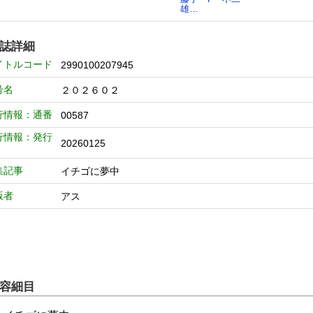
雄…
誌詳細
イトルコード
2990100207945
号名
２０２６０２
行情報：通番
00587
行情報：発行
20260125
集記事
イチゴに夢中
版者
アス
容細目