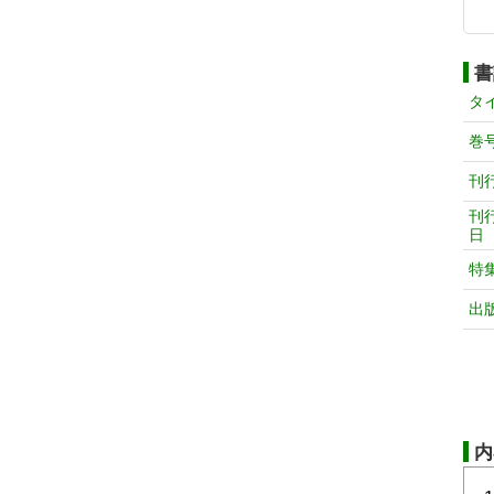
書
タ
巻
刊
刊
日
特
出
内