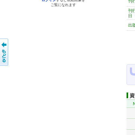
ログイン
すると表紙画像を
刊
ご覧になれます
刊
日
出
資
N