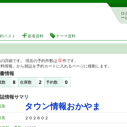
図書館 蔵書検索・予約システム
ロ
ー
約ベスト
新着資料
テーマ資料
0
誌の詳細です。 現在の予約件数は
件です。
資料情報」から雑誌を予約カートに入れるページに移動します。
書情報
8
2
0
蔵数
在庫数
予約数
誌情報サマリ
タウン情報おかやま
誌名
号名
２０２６０２