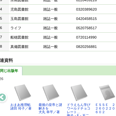
水島図書館
雑誌一般
0220459226
4
児島図書館
雑誌一般
0320389620
5
玉島図書館
雑誌一般
0420458515
6
ライフ
雑誌一般
0520758517
7
船穂図書館
雑誌一般
0720114990
8
真備図書館
雑誌一般
0820256881
連資料
同じ出版年
26
おまあ推理帖
最後の皇帝と謎
ドラえもん学び
ＥＳＳＥ ２
諸田 玲子／著
解きを
ワールドチョコ
２６０２２０
犬丸 幸平／著
レート…
６０２
藤子・F・不二