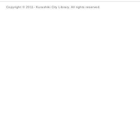
Copyright © 2011- Kurashiki City Library. All rights reserved.