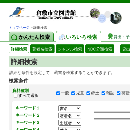
トップページ
> 詳細検索
かんたん検索
いろいろ検索
貸出・予
詳細検索
著者名検索
ジャンル検索
NDC分類検索
貸
詳細検索
詳細な条件を設定して、蔵書を検索することができます。
検索条件
資料種別
一般
児童
郷土
雑誌
視聴
すべて選択
キーワード１
キーワード２
キーワード３
キーワード４