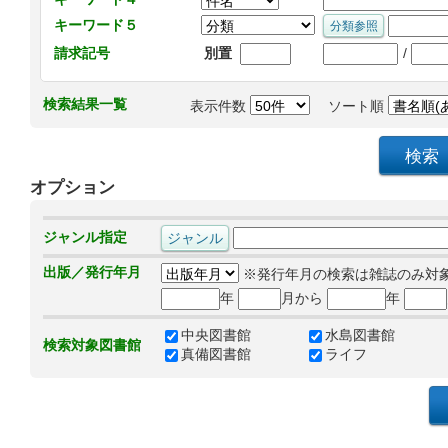
キーワード５
/
請求記号
別置
検索結果一覧
表示件数
ソート順
オプション
ジャンル指定
出版／発行年月
※発行年月の検索は雑誌のみ対
年
月から
年
中央図書館
水島図書館
検索対象図書館
真備図書館
ライフ