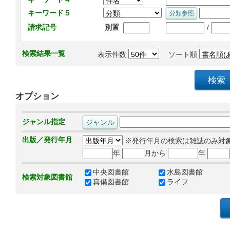
キーワード５
/
請求記号
別置
検索結果一覧
表示件数
ソート順
オプション
ジャンル指定
出版／発行年月
※発行年月の検索は雑誌のみ対
年
月から
年
中央図書館
水島図書館
検索対象図書館
真備図書館
ライフ