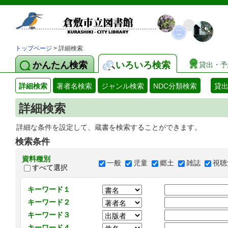
トップページ
> 詳細検索
かんたん検索
いろいろ検索
貸出・予
詳細検索
著者名検索
ジャンル検索
NDC分類検索
貸
詳細検索
詳細な条件を設定して、蔵書を検索することができます。
検索条件
資料種別
一般
児童
郷土
雑誌
視聴
すべて選択
キーワード１
キーワード２
キーワード３
キーワード４