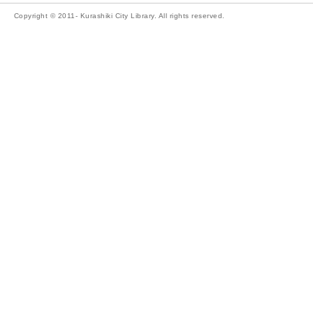
Copyright © 2011- Kurashiki City Library. All rights reserved.