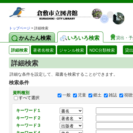
トップページ
> 詳細検索
かんたん検索
いろいろ検索
貸出・予
詳細検索
著者名検索
ジャンル検索
NDC分類検索
貸
詳細検索
詳細な条件を設定して、蔵書を検索することができます。
検索条件
資料種別
一般
児童
郷土
雑誌
視聴
すべて選択
キーワード１
キーワード２
キーワード３
キーワード４