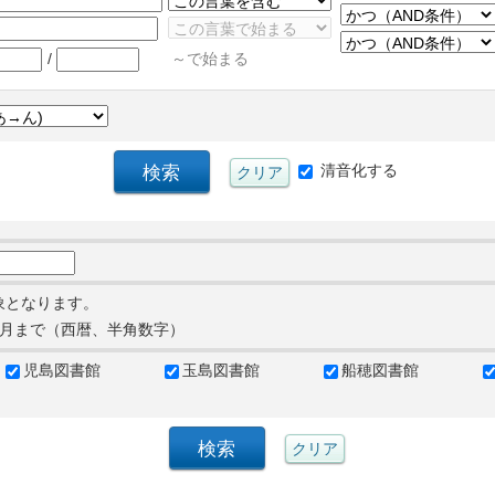
/
～で始まる
清音化する
象となります。
月まで（西暦、半角数字）
児島図書館
玉島図書館
船穂図書館