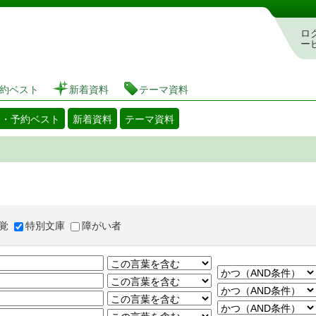
図書館 蔵書検索・予約システム
ロ
ー
約ベスト
新着資料
テーマ資料
出・予約ベスト
新着資料
テーマ資料
覚
特別文庫
障がい者