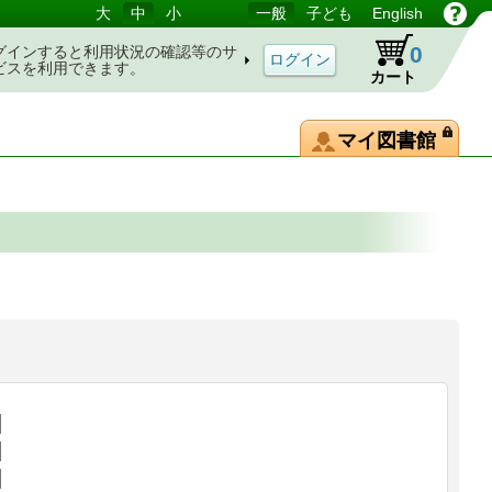
大
中
小
一般
子ども
English
0
グインすると利用状況の確認等のサ
ビスを利用できます。
カート
マイ図書館