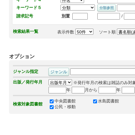
キーワード５
/
請求記号
別置
検索結果一覧
表示件数
ソート順
オプション
ジャンル指定
出版／発行年月
※発行年月の検索は雑誌のみ対
年
月から
年
中央図書館
水島図書館
検索対象図書館
公民・移動