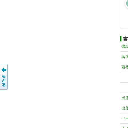
書
書
著
著
出
出
ペ