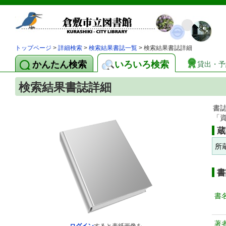
トップページ
>
詳細検索
>
検索結果書誌一覧
> 検索結果書誌詳細
かんたん検索
いろいろ検索
貸出・予
検索結果書誌詳細
書
「
蔵
所
書
書
著