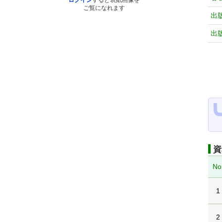
ログイン
すると表紙画像を
ご覧になれます
出
出
資
No
1
2