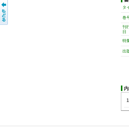
タ
巻
刊
日
特
出
内