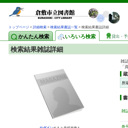
トップページ
>
詳細検索
>
検索結果書誌一覧
> 検索結果書誌詳細
かんたん検索
いろいろ検索
貸出・予
検索結果雑誌詳細
雑
「
蔵
所
書
雑
巻