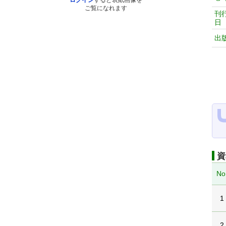
ログイン
すると表紙画像を
ご覧になれます
刊
日
出
資
No
1
2