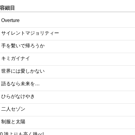
容細目
 Overture
2 サイレントマジョリティー
3 手を繫いで帰ろうか
4 キミガイナイ
5 世界には愛しかない
6 語るなら未来を…
7 ひらがなけやき
8 二人セゾン
9 制服と太陽
10 誰よりも高く跳べ!