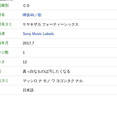
誌種別
ＣＤ
者名
欅坂46／歌
者名ヨミ
ケヤキザカ フォーティーシックス
版者
Sony Music Labels
版年月
2017.7
ージ数
1
きさ
12
名
真っ白なものは汚したくなる
名ヨミ
マッシロ ナ モノ ワ ヨゴシタク ナル
日本語