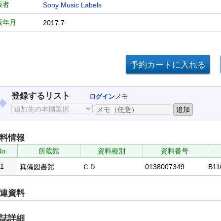
版者
Sony Music Labels
版年月
2017.7
登録するリスト
ログイン
メモ
料情報
o.
所蔵館
資料種別
資料番号
1
真備図書館
ＣＤ
0138007349
B11
連資料
誌詳細