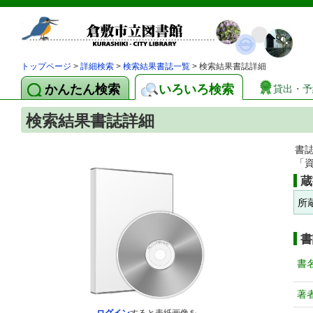
トップページ
>
詳細検索
>
検索結果書誌一覧
> 検索結果書誌詳細
かんたん検索
いろいろ検索
貸出・予
検索結果書誌詳細
書
「
蔵
所
書
書
著