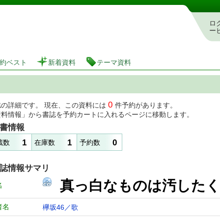
図書館 蔵書検索・予約システム
ロ
ー
約ベスト
新着資料
テーマ資料
0
誌の詳細です。 現在、この資料には
件予約があります。
資料情報」から書誌を予約カートに入れるページに移動します。
書情報
1
1
0
蔵数
在庫数
予約数
誌情報サマリ
真っ白なものは汚した
名
者名
欅坂46／歌