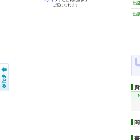
ログイン
すると表紙画像を
出
ご覧になれます
出
資
N
関
書