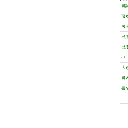
書
著
著
出
出
ペ
大
書
書