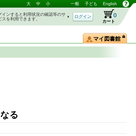
大
中
小
一般
子ども
English
0
グインすると利用状況の確認等のサ
ビスを利用できます。
カート
マイ図書館
くなる