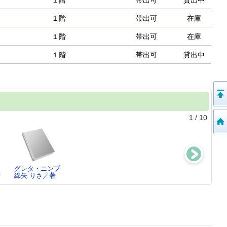
１階
帯出可
貸出中
１階
帯出可
在庫
１階
帯出可
在庫
１階
帯出可
貸出中
1
/
10
グレタ・ニンプ
憤怒の人 ：
被告人、AI
ヤモリさんとご
著
綿矢 りさ／著
母・佐藤愛子の
中山 七里／著
褒美
カケラ
群 ようこ／
杉山 響子／著
[著…