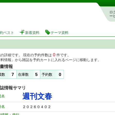
図書館 蔵書検索・予約システム
ロ
ー
約ベスト
新着資料
テーマ資料
0
誌の詳細です。 現在の予約件数は
件です。
資料情報」から雑誌を予約カートに入れるページに移動します。
書情報
7
5
0
蔵数
在庫数
予約数
誌情報サマリ
週刊文春
誌名
号名
２０２６０４０２
行情報：発行