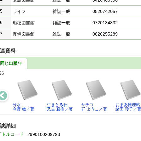
玉島図書館
雑誌一般
0420460990
5
ライフ
雑誌一般
0520742057
6
船穂図書館
雑誌一般
0720134832
7
真備図書館
雑誌一般
0820255289
連資料
同じ出版年
26
分水
生きとるわ
サチコ
おまあ推理帖
今野 敏／著
又吉 直樹／著
群 ようこ／著
諸田 玲子／
誌詳細
イトルコード
2990100209793