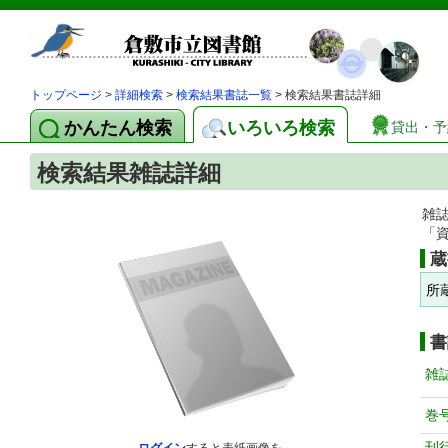
トップページ
>
詳細検索
>
検索結果書誌一覧
> 検索結果書誌詳細
かんたん検索
いろいろ検索
貸出・予
検索結果雑誌詳細
雑
「
蔵
所
書
雑
巻
刊