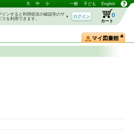
大
中
小
一般
子ども
English
0
グインすると利用状況の確認等のサ
ビスを利用できます。
カート
マイ図書館