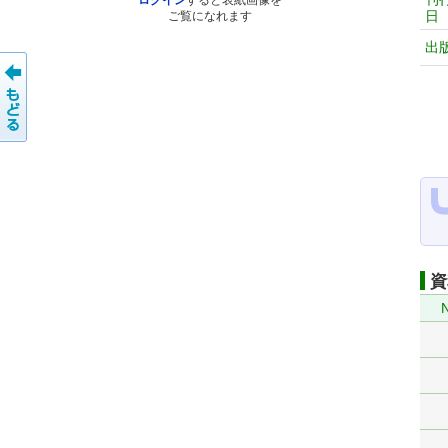
ログイン
すると表紙画像を
日
ご覧になれます
出
資
N