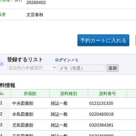
20260402
版者
文芸春秋
登録するリスト
ログイン
メモ
料情報
o.
所蔵館
資料種別
資料番号
1
中央図書館
雑誌一般
0121131320
2
水島図書館
雑誌一般
0220460018
3
児島図書館
雑誌一般
0320384381
4