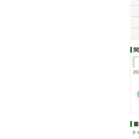
関
20
書
タ