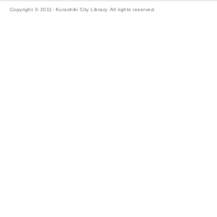
Copyright © 2011- Kurashiki City Library. All rights reserved.