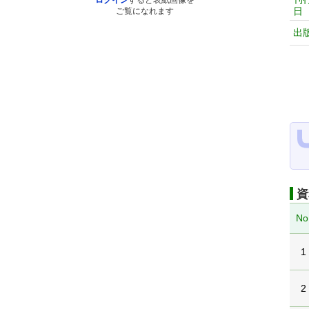
ログイン
すると表紙画像を
日
ご覧になれます
出
資
No
1
2