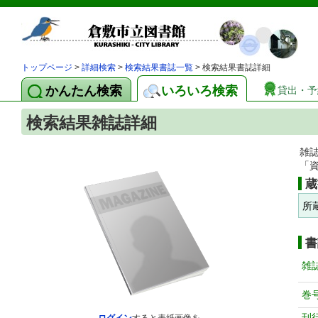
トップページ
>
詳細検索
>
検索結果書誌一覧
> 検索結果書誌詳細
かんたん検索
いろいろ検索
貸出・予
検索結果雑誌詳細
雑
「
蔵
所
書
雑
巻
刊