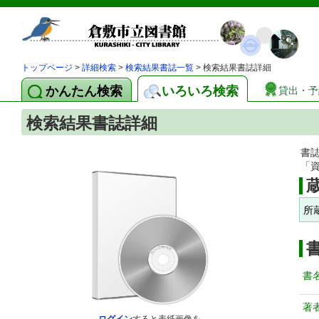
トップページ
>
詳細検索
>
検索結果書誌一覧
> 検索結果書誌詳細
かんたん検索
いろいろ検索
貸出・予
検索結果書誌詳細
書
「
所
書
著