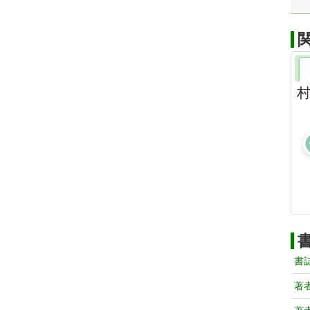
村
書
著