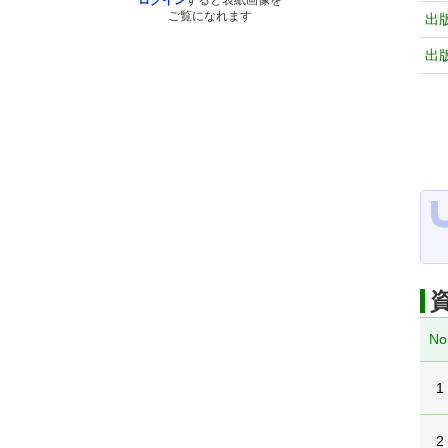
ログイン
すると表紙画像を
ご覧になれます
出
出
No
1
2