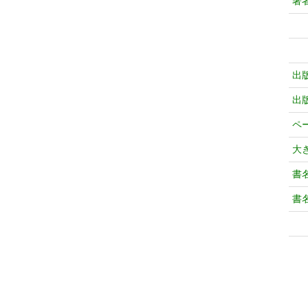
著
出
出
ペ
大
書
書