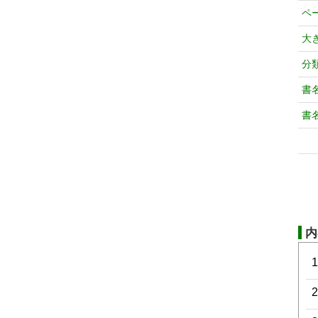
ペ
大
分
書
書
内