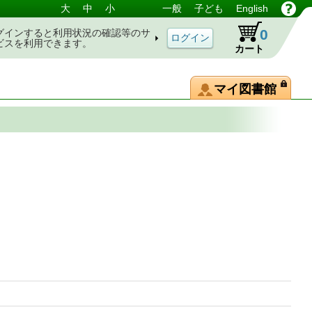
大
中
小
一般
子ども
English
0
グインすると利用状況の確認等のサ
ビスを利用できます。
カート
マイ図書館