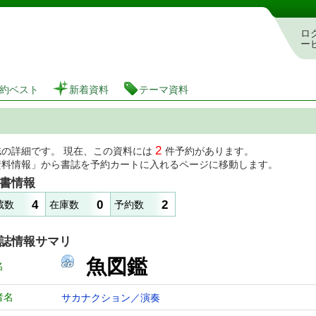
図書館 蔵書検索・予約システム
ロ
ー
約ベスト
新着資料
テーマ資料
2
誌の詳細です。 現在、この資料には
件予約があります。
資料情報」から書誌を予約カートに入れるページに移動します。
書情報
4
0
2
蔵数
在庫数
予約数
誌情報サマリ
魚図鑑
名
者名
サカナクション／演奏