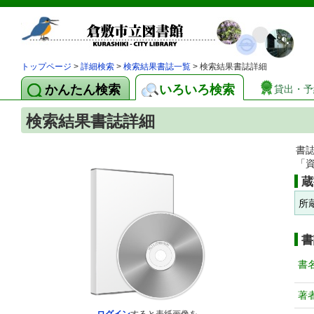
トップページ
>
詳細検索
>
検索結果書誌一覧
> 検索結果書誌詳細
かんたん検索
いろいろ検索
貸出・予
検索結果書誌詳細
書
「
蔵
所
書
書
著