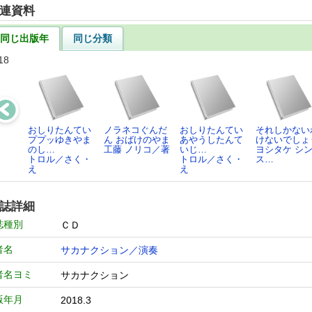
連資料
同じ出版年
同じ分類
18
おしりたんてい
ノラネコぐんだ
おしりたんてい
それしかない
ププッゆきやま
ん おばけのやま
あやうしたんて
けないでしょ
のし…
工藤 ノリコ／著
いじ…
ヨシタケ シ
トロル／さく・
トロル／さく・
ス…
え
え
誌詳細
誌種別
ＣＤ
者名
サカナクション／演奏
者名ヨミ
サカナクション
版年月
2018.3