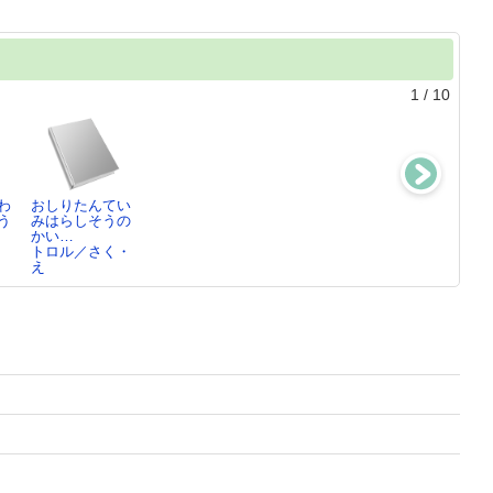
1
/
10
わ
おしりたんてい
三千円の使いか
おしっこちょっ
AIのサバイバ
う
みはらしそうの
た
ぴりもれたろう
ル ： 生き残
ン
かい…
原田 ひ香／著
ヨシタケ シン
り作…2
トロル／さく・
ス…
ゴムドリco.
え
／…