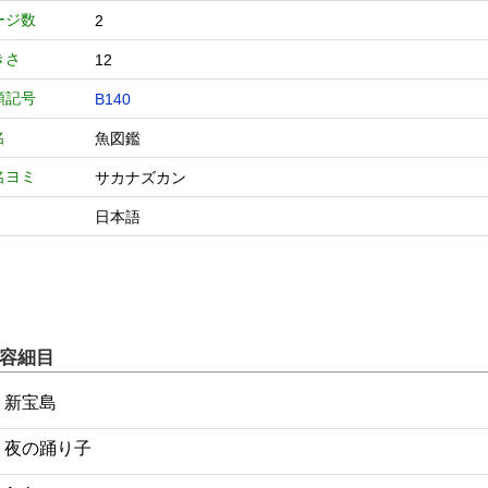
ージ数
2
きさ
12
類記号
B140
名
魚図鑑
名ヨミ
サカナズカン
日本語
容細目
1 新宝島
2 夜の踊り子