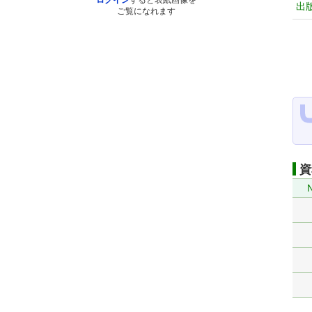
ログイン
すると表紙画像を
出
ご覧になれます
資
N