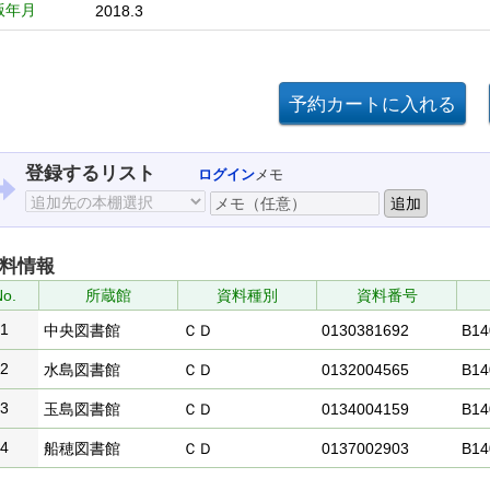
版年月
2018.3
登録するリスト
ログイン
メモ
料情報
o.
所蔵館
資料種別
資料番号
1
中央図書館
ＣＤ
0130381692
B14
2
水島図書館
ＣＤ
0132004565
B14
3
玉島図書館
ＣＤ
0134004159
B14
4
船穂図書館
ＣＤ
0137002903
B14