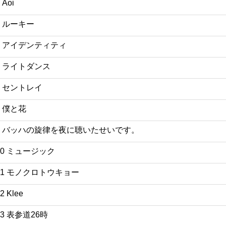
 Aoi
4 ルーキー
5 アイデンティティ
6 ライトダンス
7 セントレイ
8 僕と花
9 バッハの旋律を夜に聴いたせいです。
10 ミュージック
11 モノクロトウキョー
2 Klee
13 表参道26時