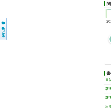
関
20
書
書
著
著
出