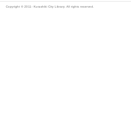
Copyright © 2011- Kurashiki City Library. All rights reserved.