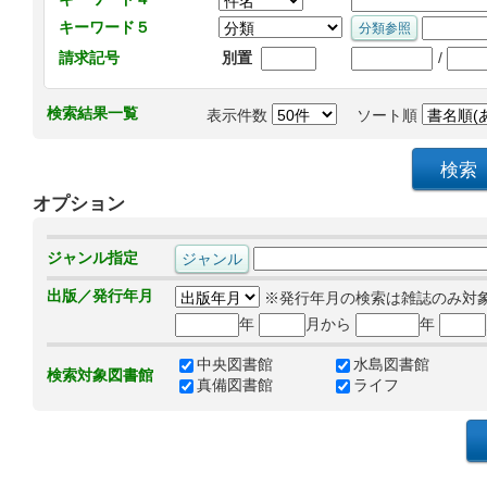
キーワード５
/
請求記号
別置
検索結果一覧
表示件数
ソート順
オプション
ジャンル指定
出版／発行年月
※発行年月の検索は雑誌のみ対
年
月から
年
中央図書館
水島図書館
検索対象図書館
真備図書館
ライフ