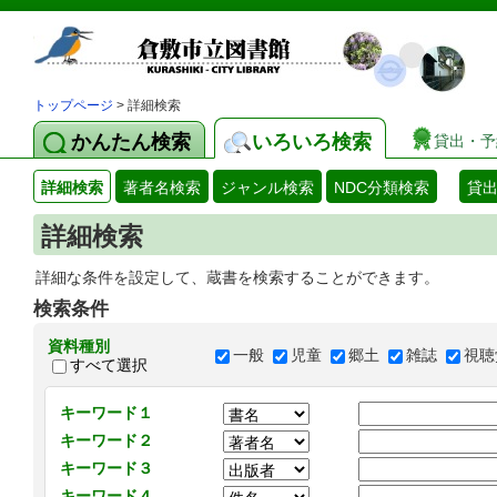
トップページ
> 詳細検索
かんたん検索
いろいろ検索
貸出・予
詳細検索
著者名検索
ジャンル検索
NDC分類検索
貸
詳細検索
詳細な条件を設定して、蔵書を検索することができます。
検索条件
資料種別
一般
児童
郷土
雑誌
視聴
すべて選択
キーワード１
キーワード２
キーワード３
キーワード４